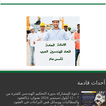
أحداث قادمة
دعوة للمشاركة بدورة التحكيم الهندسي للفترة من
7 – 12 أيلول/سبتمبر 2024 بعنوان: (بالعقود
والمطالبات ووسائل فض النزاعات في العقود